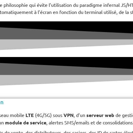
hilosophie qui évite l’utilisation du paradigme infernal JS/HT
omatiquement à l’écran en fonction du terminal utilisé, de la st
on
éseau mobile
LTE
(4G/5G) sous
VPN
, d’un
serveur web
de gesti
’un
module de service
, alertes SMS/emails et de consolidations
s de vente, des distributeurs, des casiers, des ID de cartes éle