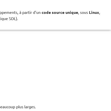
oppements, à partir d’un
code source unique
, sous
Linux
,
hique SDL).
beaucoup plus larges.