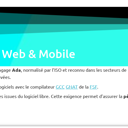
 Web & Mobile
angage
Ada
, normalisé par l’ISO et reconnu dans les secteurs de l
evées.
giciels avec le compilateur
GCC
GNAT
de la
FSF
.
issues du logiciel libre. Cette exigence permet d’assurer la
p